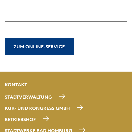
ZUM ONLINE-SERVICE
KONTAKT
STADTVERWALTUNG
KUR- UND KONGRESS GMBH
BETRIEBSHOF
STADTWERKE BAD HOMBURG