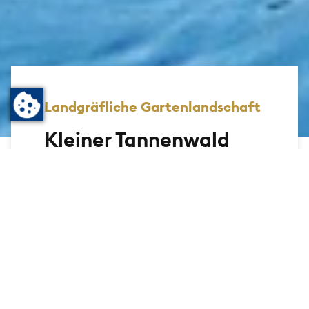
Landgräfliche Gartenlandschaft
Kleiner Tannenwald
Bad Homburg
Der kleine Tannenwald liegt gleich
gegenüber dem Gustavsgarten und geht
zurück auf den im 18. Jahrhundert
modernen anglo-chinoisen Stil. Landgraf
Friedrich V. Ludwig und Caroline schufen
hier ab 1772 das heutige Juwel der
Landgräflichen Gartenlandschaft.