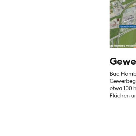
Gewe
Bad Hombu
Gewerbege
etwa 100 h
Flächen u