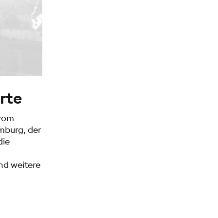
rte
 vom
mburg, der
die
nd weitere