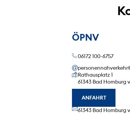
Ko
ÖPNV
06172 100-6757
personennahverkehr
Unsere Anschrift
Rathausplatz 1
61343 Bad Homburg v
ANFAHRT
Unsere Anschrift
61343 Bad Homburg v