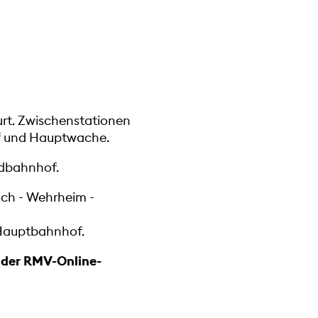
urt. Zwischenstationen
of und Hauptwache.
üdbahnhof.
ch - Wehrheim -
 Hauptbahnhof.
n der RMV-Online-