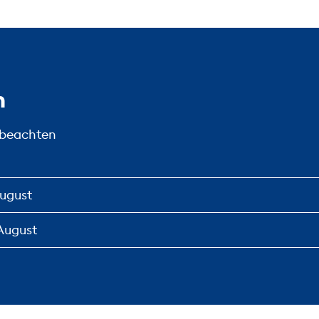
n
 beachten
August
 August