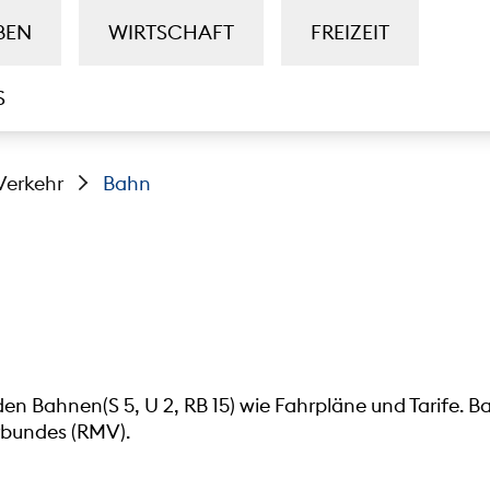
BEN
WIRTSCHAFT
FREIZEIT
S
Verkehr
Bahn
 den Bahnen(S 5, U 2, RB 15) wie Fahrpläne und Tarife. B
rbundes (RMV).