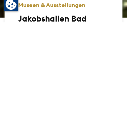
Museen & Ausstellungen
Jakobshallen Bad
Homburg
In den 300 Jahre alten Jakobshallen
präsentiert Christian Scheffel große Kunst
bei freiem Eintritt. Die Atmosphäre in den
runderneuerten Räumen zieht täglich viele
Besuchende an. Dem Hauptgebäude
verleihen die hohen Decken und das von
oben einfallende Licht eine sakrale
Anmutung. Kein Wunder, schließlich wurde
der Bau vor 300 Jahren als Kirche
errichtet.