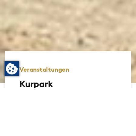
Veranstaltungen
Kurpark
Saisoneröffnung
Die jährlich im Mai stattfindende Kurpark-
Saisoneröffnung ist ein Erlebnis für die
ganze Stadt. Dann, wenn der Kurpark
gerade erblüht, kommen die Bad
Homburgerinnen und Bad Homburger