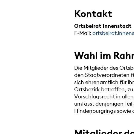
Kontakt
Ortsbeirat Innenstadt
E-Mail:
ortsbeirat.inne
Wahl im Rah
Die Mitglieder des Orts
den Stadtverordneten f
sich ehrenamtlich für ih
Ortsbezirk betreffen, z
Vorschlagsrecht in alle
umfasst denjenigen Teil
Hindenburgrings sowie d
Mitglieder d