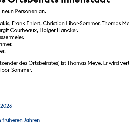
 neun Personen an.
rakis, Frank Ehlert, Christian Libor-Sommer, Thomas M
argit Courbeaux, Holger Hancker.
assermeier.
mmer.
er.
tzender des Ortsbeirates) ist Thomas Meye. Er wird ve
Libor-Sommer.
 2026
 früheren Jahren