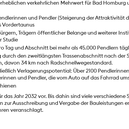
erheblichen verkehrlichen Mehrwert für Bad Homburg un
ndlerinnen und Pendler (Steigerung der Attraktivität d
 Vordertaunus
rgern, Trägern öffentlicher Belange und weiterer Insti
r Studie
pro Tag und Abschnitt bei mehr als 45.000 Pendlern t
g durch den zweitlängsten Trassenabschnitt nach der S
km, davon 34 km nach Radschnellwegestandard.
ließlich Verlagerungspotential: Über 2100 Pendlerinnen 
innen und Pendler, die vom Auto auf das Fahrrad ums
chienen
für das Jahr 2032 vor. Bis dahin sind viele verschiedene
n zur Ausschreibung und Vergabe der Bauleistungen erf
ahren veranschlagt.