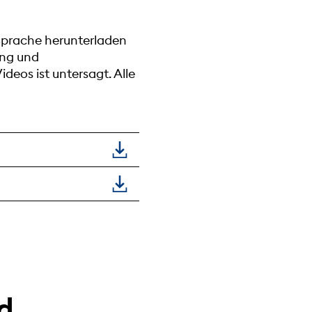
 Sprache herunterladen
ung und
eos ist untersagt. Alle
d