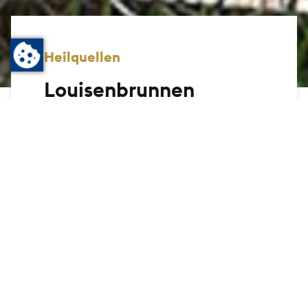
Heilquellen
Louisenbrunnen
Die als „Schwefelquelle“ bezeichnete
Quelle liefert nahezu ungenießbares
Wasser, war aber ab 1856 bei Herz- und
Kreislauferkrankungen recht beliebt.
Benannt wurde der unscheinbar kleine
Brunnen nach Louise, der Ehefrau von
Landgraf Gustav.