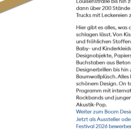
Louisenstraße bis hin
dann über 200 Stände
Trucks mit Leckereien
Hier gibt es alles, wa
schlagen lässt. Von Ki
und fröhlichen Stoffen
Baby- und Kinderklei
Designobjekte, Papiers
Buchstaben aus Beton,
Designerbrillen bis hin
Baumwollplüsch. Alles
schönem Design. On top
Programm mit internat
Rockbands und jungen
Akustik-Pop.
Weiter zum Boom Des
Jetzt als Aussteller od
Festival 2026 bewerbe