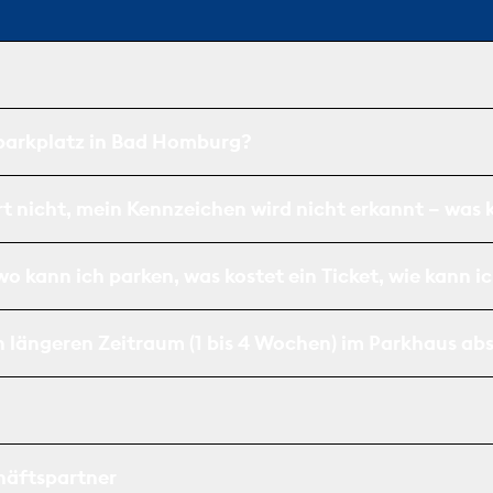
rparkplatz in Bad Homburg?
t nicht, mein Kennzeichen wird nicht erkannt – was 
 kann ich parken, was kostet ein Ticket, wie kann ic
n längeren Zeitraum (1 bis 4 Wochen) im Parkhaus ab
häftspartner