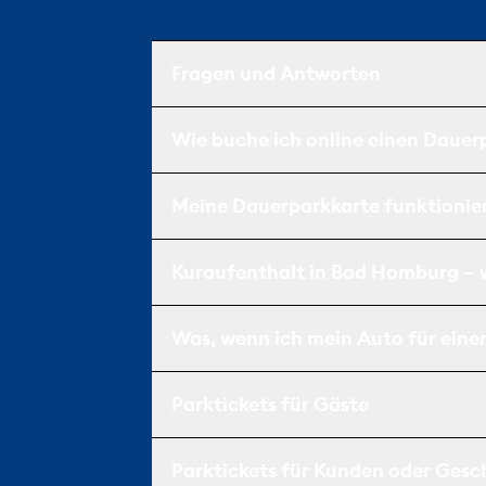
Fragen und Antworten
Wie buche ich online einen Daue
Meine Dauerparkkarte funktionier
Kuraufenthalt in Bad Homburg – wo
Was, wenn ich mein Auto für eine
Parktickets für Gäste
Parktickets für Kunden oder Gesc