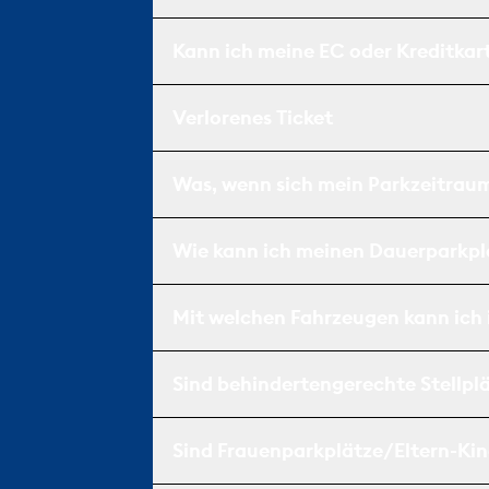
Kann ich meine EC oder Kreditka
Verlorenes Ticket
Was, wenn sich mein Parkzeitrau
Wie kann ich meinen Dauerparkpl
Mit welchen Fahrzeugen kann ich 
Sind behindertengerechte Stellpl
Sind Frauenparkplätze/Eltern-Ki