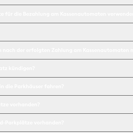
rte für die Bezahlung am Kassenautomaten verwende
m nach der erfolgten Zahlung am Kassenautomaten n
atz kündigen?
in die Parkhäuser fahren?
ätze vorhanden?
nd-Parkplätze vorhanden?