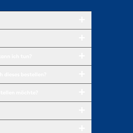
kann ich tun?
h dieses bestellen?
stellen möchte?