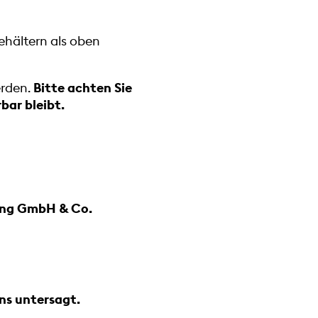
ehältern als oben
erden.
Bitte achten Sie
rbar bleibt.
ung GmbH & Co.
ns untersagt.