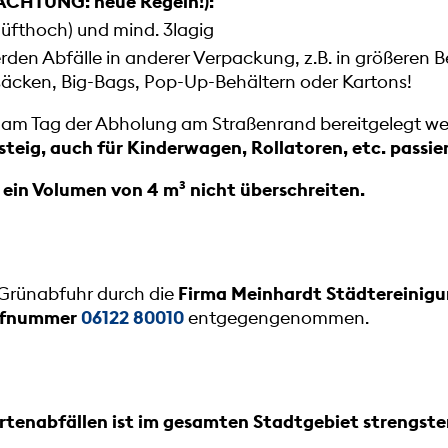
(ACHTUNG: neue Regeln!):
hüfthoch) und mind. 3lagig
n Abfälle in anderer Verpackung, z.B. in größeren B
äcken, Big-Bags, Pop-Up-Behältern oder Kartons!
 am Tag der Abholung am Straßenrand bereitgelegt w
steig, auch für Kinderwagen, Rollatoren, etc. passie
ein Volumen von 4 m³ nicht überschreiten.
 Grünabfuhr durch die
Firma Meinhardt Städtereinig
fnummer
06122 80010
entgegengenommen.
tenabfällen ist im gesamten Stadtgebiet strengste