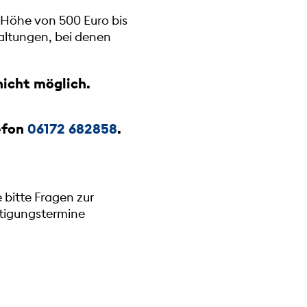
 Höhe von 500 Euro bis
altungen, bei denen
nicht möglich.
lefon
06172 682858
.
e bitte Fragen zur
htigungstermine