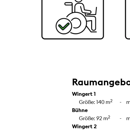
Raumangebo
Wingert 1
2
Größe: 140 m
- max
Bühne
2
Größe: 92 m
- maxi
Wingert 2