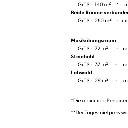
2 -
Größe: 140 m
m
Beide Räume verbunde
2
Größe: 280 m
- max
Musikübungsraum
2
Größe: 72 m
- maxi
Steinhohl
2
Größe: 37 m
- maxi
Lohwald
2
Größe: 29 m
- ma
*Die maximale Personenz
**Der Tagesmietpreis wi