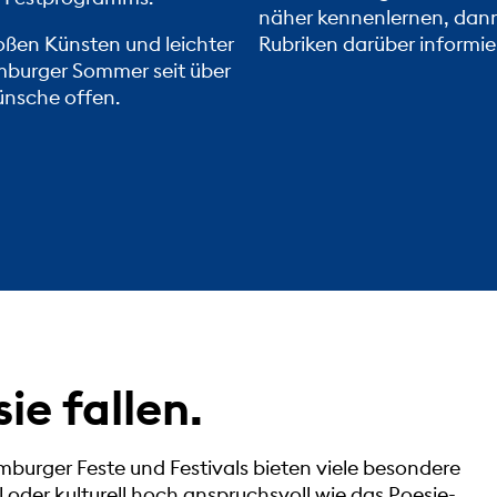
näher kennenlernen, dann
oßen Künsten und leichter
Rubriken darüber informie
mburger Sommer
seit über
ünsche offen.
sie fallen.
mburger Feste und Festivals bieten viele besondere
 oder kulturell hoch anspruchsvoll wie das Poesie-