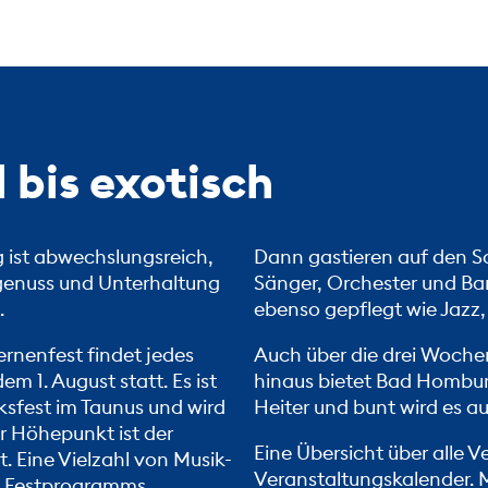
l bis exotisch
ist abwechslungsreich,
Dann gastieren auf den
stgenuss und Unterhaltung
Sänger, Orchester und Ban
.
ebenso gepflegt wie Jazz,
ernenfest
findet jedes
Auch über die drei Woch
 1. August statt. Es ist
hinaus bietet Bad Hombur
ksfest im Taunus und wird
Heiter und bunt wird es 
er Höhepunkt ist der
Eine Übersicht über alle 
. Eine Vielzahl von Musik-
Veranstaltungskalender. 
es Festprogramms.