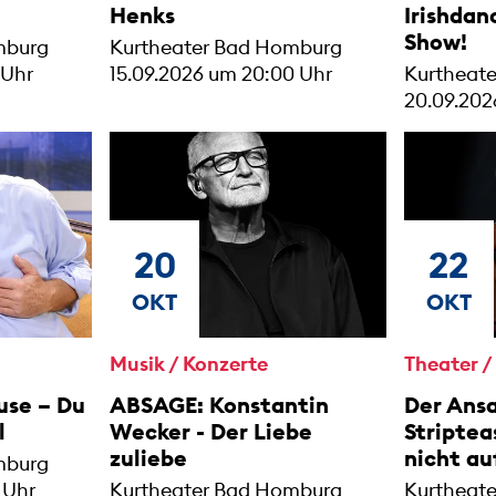
Henks
Irishdan
Show!
mburg
Kurtheater Bad Homburg
 Uhr
15.09.2026 um 20:00 Uhr
Kurtheat
20.09.202
20
22
OKT
OKT
Musik / Konzerte
Theater 
use – Du
ABSAGE: Konstantin
Der Ansa
l
Wecker - Der Liebe
Stripte
zuliebe
nicht au
mburg
 Uhr
Kurtheater Bad Homburg
Kurtheat