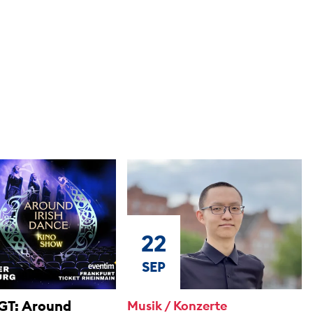
22
SEP
T: Around
Musik / Konzerte