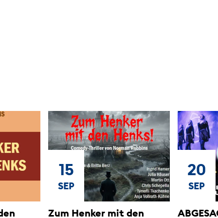
15
20
SEP
SEP
den
Zum Henker mit den
ABGESAG