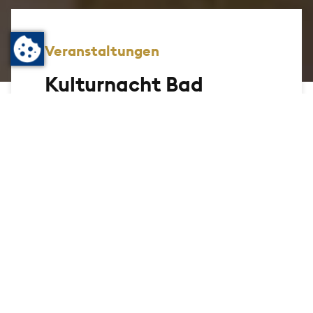
Veranstaltungen
Kulturnacht Bad
Homburg
Entdecken Sie die Kulturlandschaft Bad
Homburgs in einer Nacht. Am 24. Oktober
2026 öffnen die Bad Homburger
Kulturstätten, Bühnen, Galerien und
Museen ihre Pforten und bieten ein buntes
Programm. Von 19 - 0 Uhr heißt es wieder:
Eintritt frei.