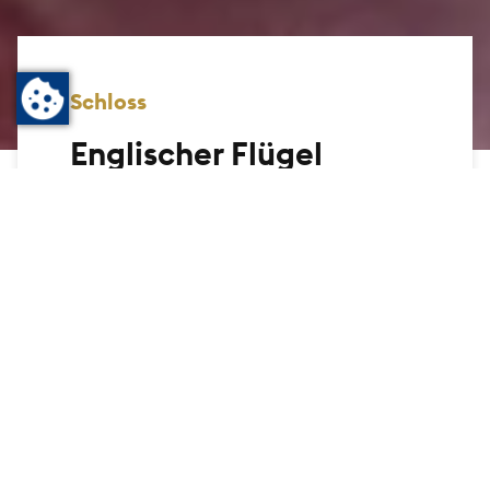
Schloss
Englischer Flügel
Ein Höhepunkt einer jeden Schlossführung
ist unter anderem der Englische Flügel, der
speziell für die aus dem englischen
Königshaus stammende Landgräfin
Elisabeth (1770-1840) umgestaltet
wurde. Auch heute finden Besucherinnen
und Besucher die kaiserlichen
Appartements authentisch eingerichtet
vor.