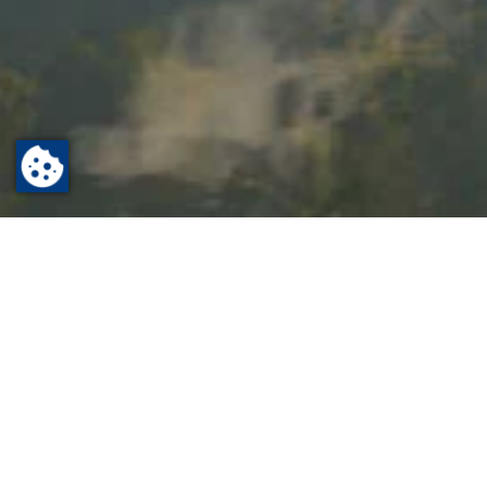
Startseite
Leben
Helfen
Soziale Notlage
Bad-Homburg-Pass
Der
Bad-Homburg-Pass
ermöglicht Bad-Homburger
Bürgerinnen und Bürger mit geringem Einkommen,