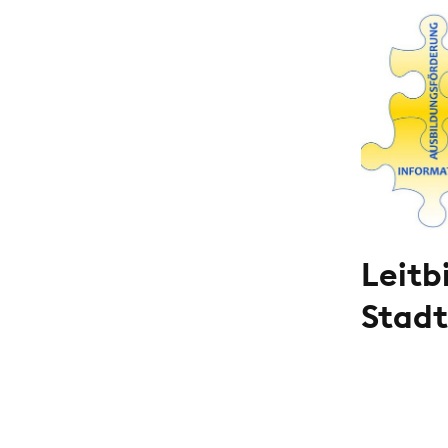
Leitb
Stad