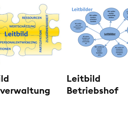
ild
Leitbild
tverwaltung
Betriebshof