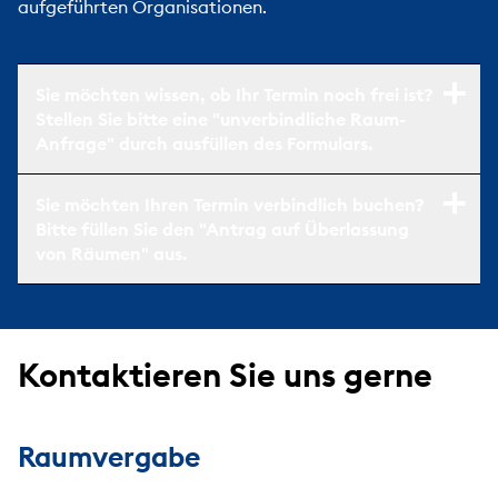
aufgeführten Organisationen.
Sie möchten wissen, ob Ihr Termin noch frei ist?
Stellen Sie bitte eine "unverbindliche Raum-
Anfrage" durch ausfüllen des Formulars.
Sie möchten Ihren Termin verbindlich buchen?
Bitte füllen Sie den "Antrag auf Überlassung
von Räumen" aus.
Kontaktieren Sie uns gerne
Raumvergabe