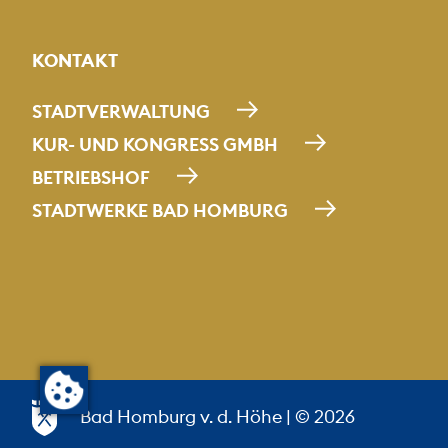
KONTAKT
STADTVERWALTUNG
KUR- UND KONGRESS GMBH
BETRIEBSHOF
STADTWERKE BAD HOMBURG
Bad Homburg v. d. Höhe
| © 2026