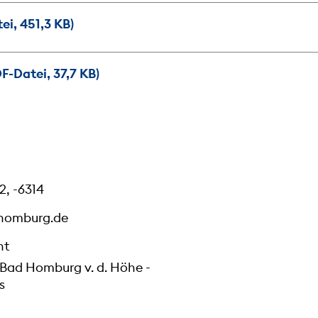
i, 451,3 KB)
F-Datei, 37,7 KB)
2, -6314
homburg.de
ht
 Bad Homburg v. d. Höhe -
s