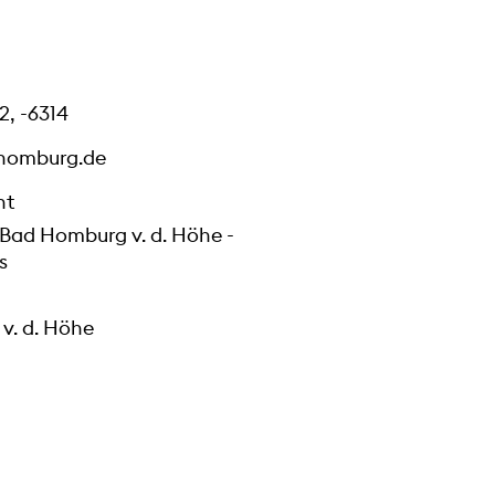
2, -6314
homburg.de
ht
 Bad Homburg v. d. Höhe -
s
v. d. Höhe