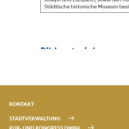
Städtische historische Museum besi
Bildmaterial
Bilder
Foto hochladen
KONTAKT
Laden sie ein Foto mit maximal 5MB 
Unterstützt werden folgende Typen: 
STADTVERWALTUNG
KUR- UND KONGRESS GMBH