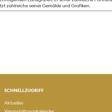
tzt zahlreiche seiner Gemälde und Grafiken.
SCHNELLZUGRIFF
hoch.
Vor
"image/jpeg", "image/png".
Aktuelles
Veranstaltungskalender