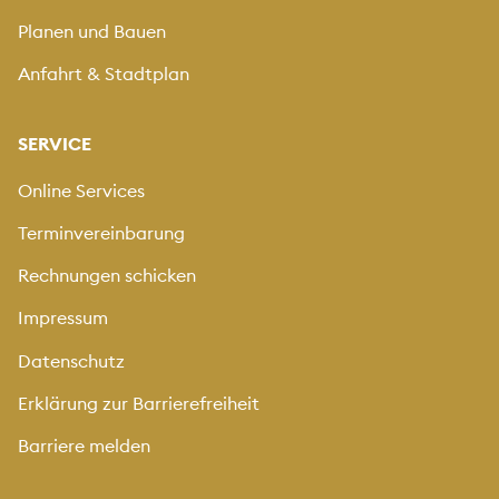
Planen und Bauen
Vorschau
Anfahrt & Stadtplan
Weitere Fotos hochladen
SERVICE
Laden sie Fotos mit maximal 5MB hoch.
Unterstützt werden folgende Typen: "image/jpeg",
Online Services
"image/png".
Terminvereinbarung
Rechnungen schicken
Impressum
Mit Drag & Drop hinzufügen oder klicken
Datenschutz
Erklärung zur Barrierefreiheit
Vorschau
Barriere melden