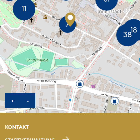
KARTE HEREINZOOMEN
KARTE HERAUSZOOMEN
+
-
KONTAKT
STADTVERWALTUNG