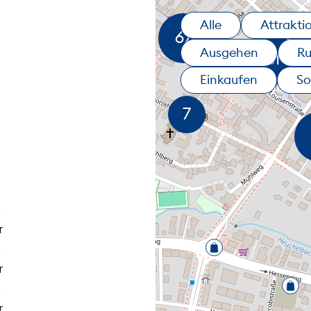
Alle
Attrakti
Ausgehen
R
Einkaufen
So
r
r
r