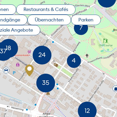
onen
Restaurants & Cafés
undgänge
Übernachten
Parken
ziale Angebote