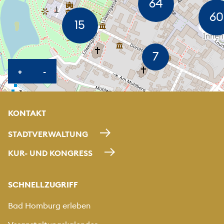
KARTE HEREINZOOMEN
KARTE HERAUSZOOMEN
+
-
KONTAKT
STADTVERWALTUNG
KUR- UND KONGRESS
SCHNELLZUGRIFF
Bad Homburg erleben