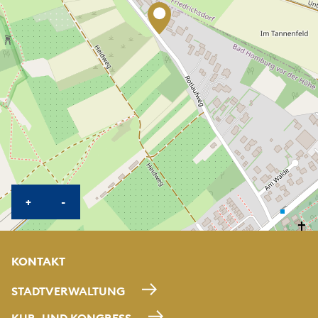
KARTE HEREINZOOMEN
KARTE HERAUSZOOMEN
+
-
KONTAKT
STADTVERWALTUNG