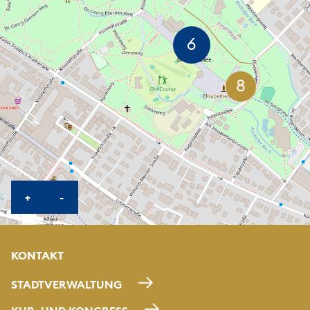
KARTE HEREINZOOMEN
KARTE HERAUSZOOMEN
+
-
KONTAKT
STADTVERWALTUNG