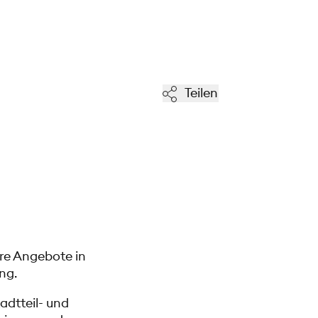
Teilen
ere Angebote in
ng.
adtteil- und