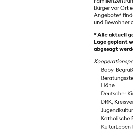
Familienzentrum
Bürger vor Ort 
Angebote
*
find
und Bewohner de
* Alle aktuell 
Lage geplant w
abgesagt werd
Kooperationspa
Baby-Begrüßu
Beratungsstel
Höhe
Deutscher Ki
DRK, Kreisve
Jugendkultur
Katholische 
KulturLeben H