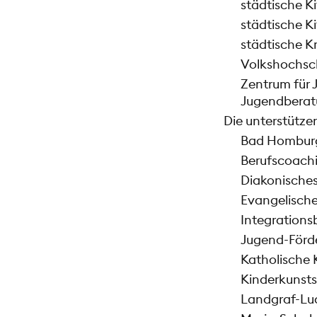
städtische 
städtische K
städtische 
Volkshochsc
Zentrum für 
Jugendberatu
Die unterstütz
Bad Homburg
Berufscoach
Diakonische
Evangelische
Integrations
Jugend-Förde
Katholische K
Kinderkunst
Landgraf-Lu