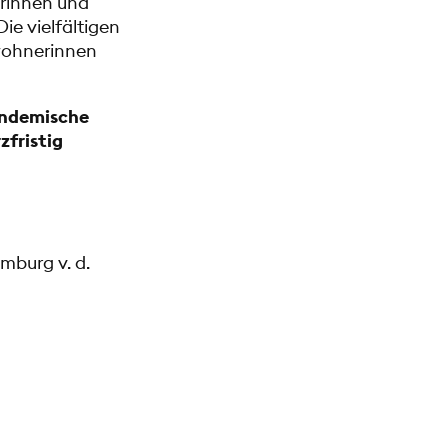
erinnen und
ie vielfältigen
ewohnerinnen
pandemische
zfristig
mburg v. d.