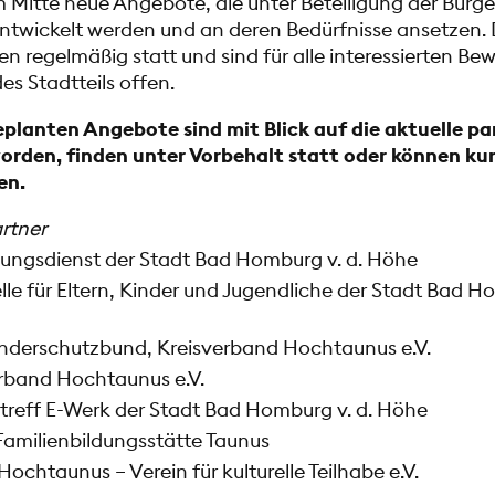
 Mitte neue Angebote, die unter Beteiligung der Bürg
entwickelt werden und an deren Bedürfnisse ansetzen. D
en regelmäßig statt und sind für alle interessierten B
s Stadtteils offen.
geplanten Angebote sind mit Blick auf die aktuelle 
orden, finden unter Vorbehalt statt oder können kur
en.
rtner
ngsdienst der Stadt Bad Homburg v. d. Höhe
le für Eltern, Kinder und Jugendliche der Stadt Bad Ho
nderschutzbund, Kreisverband Hochtaunus e.V.
rband Hochtaunus e.V.
treff E-Werk der Stadt Bad Homburg v. d. Höhe
Familienbildungsstätte Taunus
ochtaunus – Verein für kulturelle Teilhabe e.V.