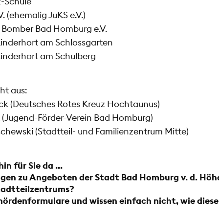
z-Schule
V. (ehemalig JuKS e.V.)
 Bomber Bad Homburg e.V.
Kinderhort am Schlossgarten
Kinderhort am Schulberg
ht aus:
ock (Deutsches Rotes Kreuz Hochtaunus)
t (Jugend-Förder-Verein Bad Homburg)
chewski (Stadtteil- und Familienzentrum Mitte)
in für Sie da ...
agen zu Angeboten der Stadt Bad Homburg v. d. Höh
tadtteilzentrums?
hördenformulare und wissen einfach nicht, wie diese