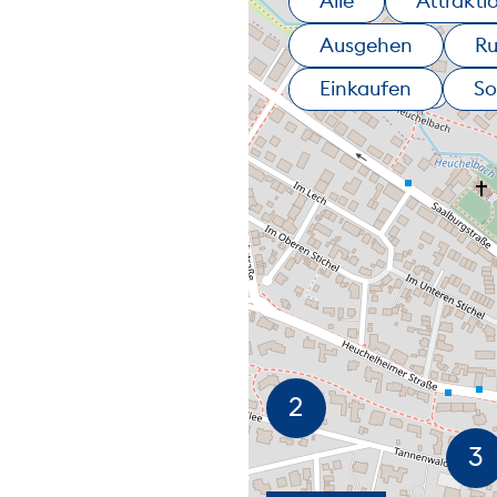
Alle
Attrakti
Ausgehen
R
Einkaufen
So