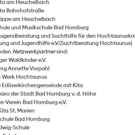
Kita am Heuchelbach
ita Bahnhofstraße
Krippe am Heuchelbach
hule und Musikschule Bad Homburg
Jugendberatung und Suchthilfe für den Hochtaunuskrei
ng und Jugendhilfe e.V.(Suchtberatung Hochtaunus)
enden
Netzwerkpartner
sind:
er Waldkinder e.V.
ing Annette Vorpahl
s Werk Hochtaunus
 Erlöserkirchengemeinde mit Kita
büro der Stadt Bad Homburg v. d. Höhe
r-Verein Bad Homburg e.V.
ita St. Marien
schule Bad Homburg
dwig-Schule