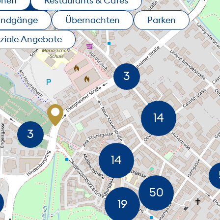
onen
Restaurants & Cafés
undgänge
Übernachten
Parken
ziale Angebote