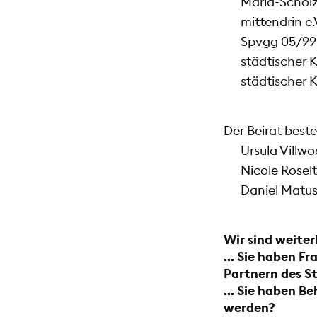
Maria-Schol
mittendrin e.
Spvgg 05/99
städtischer 
städtischer 
Der Beirat beste
Ursula Villw
Nicole Rosel
Daniel Matus
Wir sind weiterh
… Sie haben Fr
Partnern des S
… Sie haben Be
werden?