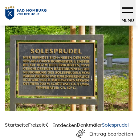
MENÜ
Startseite
Freizeit
Denkmäler
Solesprudel
Entdecken
Eintrag bearbeiten