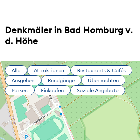
Denkmäler in Bad Homburg v.
d. Höhe
Alle
Attraktionen
Restaurants & Cafés
Ausgehen
Rundgänge
Übernachten
Parken
Einkaufen
Soziale Angebote