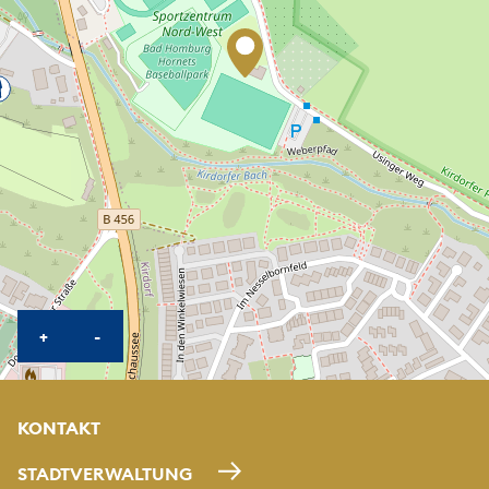
KARTE HEREINZOOMEN
KARTE HERAUSZOOMEN
+
-
KONTAKT
STADTVERWALTUNG