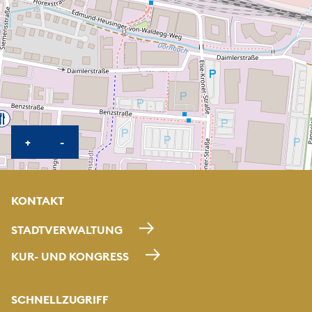
KARTE HEREINZOOMEN
KARTE HERAUSZOOMEN
+
-
KONTAKT
STADTVERWALTUNG
KUR- UND KONGRESS
SCHNELLZUGRIFF