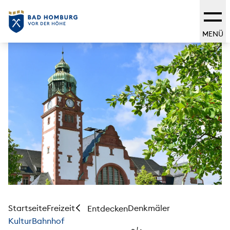
MENÜ
Startseite
Freizeit
Denkmäler
Entdecken
KulturBahnhof