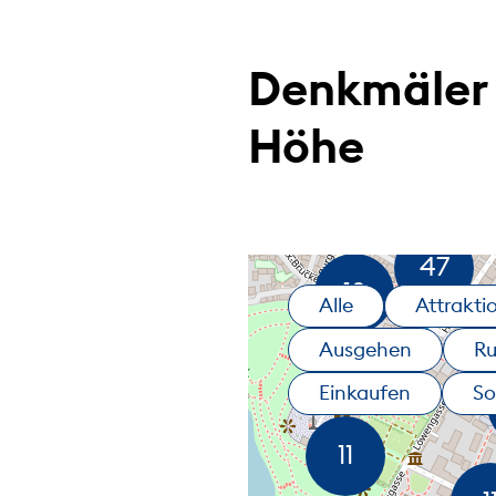
Denkmäler 
Höhe
Alle
Attrakti
Ausgehen
R
Einkaufen
So