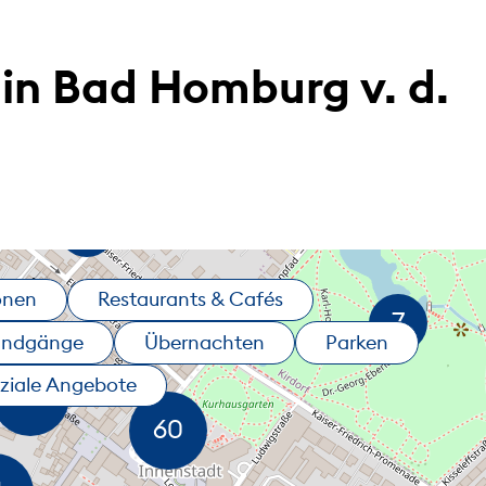
in Bad Homburg v. d.
onen
Restaurants & Cafés
undgänge
Übernachten
Parken
ziale Angebote