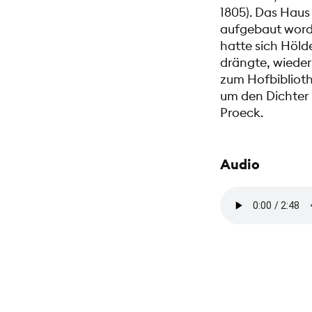
1805). Das Haus 
aufgebaut word
hatte sich Hölde
drängte, wiede
zum Hofbiblioth
um den Dichter 
Proeck.
Audio