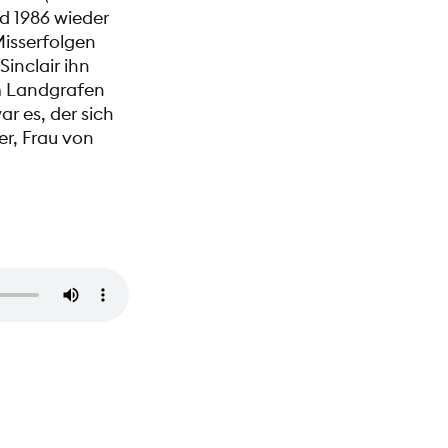
nd 1986 wieder
isserfolgen
Sinclair ihn
m Landgrafen
r es, der sich
er, Frau von