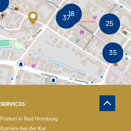
MEN
USZOOMEN
SERVICES
Parken in Bad Homburg
Karriere bei der Kur