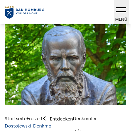
MENÜ
Startseite
Freizeit
Denkmäler
Entdecken
Dostojewski-Denkmal