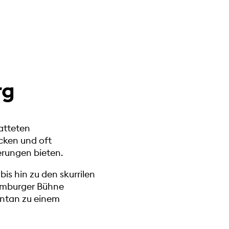
rg
atteten
ücken und oft
erungen bieten.
is hin zu den skurrilen
 Homburger Bühne
ontan zu einem