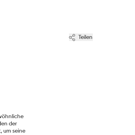
Teilen
wöhnliche
den der
, um seine