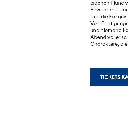
eigenen Pläne v
Bewohner gemac
sich die Ereigni
Verdächtigungen
und niemand kann
Abend voller s
Charaktere, die
TICKETS K