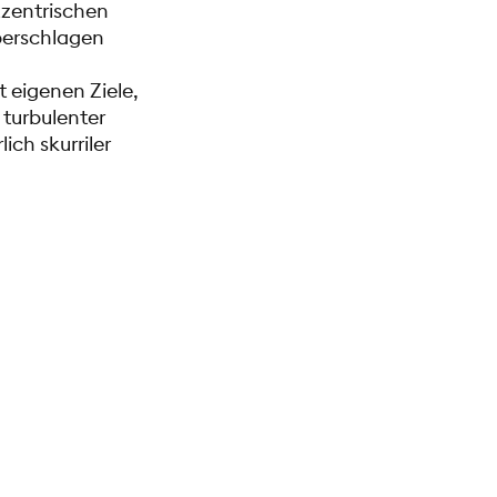
xzentrischen
berschlagen
 eigenen Ziele,
 turbulenter
ch skurriler