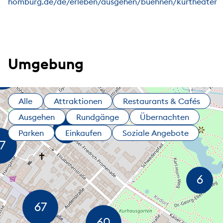
homburg.de/de/erleben/ausgehen/buehnen/kurtheater
Umgebung
Alle
Attraktionen
Restaurants & Cafés
Ausgehen
Rundgänge
Übernachten
Parken
Einkaufen
Soziale Angebote