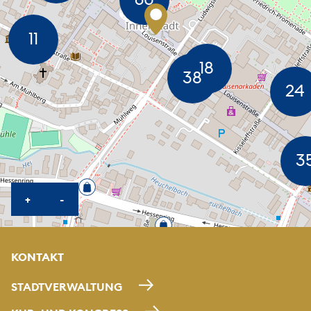
KARTE HEREINZOOMEN
KARTE HERAUSZOOMEN
+
-
KONTAKT
STADTVERWALTUNG