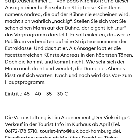
Stripteasenummer …“ von Bodo Kirchhoff! Und dieser
Ansager einer heißersehnten Striptease-Künstlerin
namens Andrea, die auf der Bühne nie erscheinen wird,
macht sich wahrlich „nackig“. Stellen Sie sich vor: Sie
sehen einen Mann auf der Bühne, der eigentlich „nur“
das Vorprogramm darstellt. Er soll einleiten, das werte
Publikum vorbereiten auf eine Stripteasenummer der
Extraklasse. Und das tut er. Als Ansager lobt er die
facettenreichen Künste Andreas in den höchsten Tönen.
Doch die kommt und kommt nicht. Wie sehr sich der
Mann auch dreht und wendet, die Dame des Abends
lässt auf sich warten. Nach und nach wird das Vor- zum
Hauptprogramm.
Eintritt: 45 – 40 – 35 – 30 €
Die Veranstaltung ist im Abonnement „Der Vielseitige“.
Verkauf in der Tourist Info im Kurhaus ab April (Tel.
06172-178 3710, tourist-info@kuk.bad-homburg.de).
Einzelkarten werden ab Mai über Frankfurt Ticket