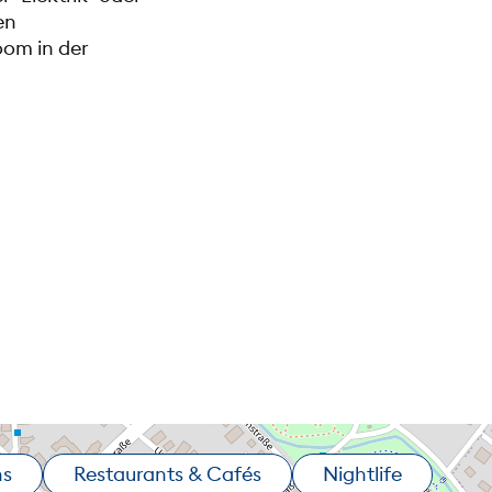
en
oom in der
ns
Restaurants & Cafés
Nightlife