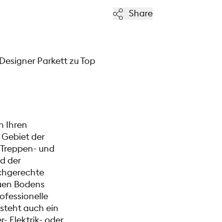
Share
 Designer Parkett zu Top
n Ihren
 Gebiet der
 Treppen- und
d der
achgerechte
euen Bodens
ofessionelle
steht auch ein
- Elektrik- oder