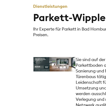
Dienstleistungen
Parkett-Wippl
Ihr Experte für Parkett in Bad Hombur
Preisen.
Sie sind auf d
Parkettboden au
Sanierung und 
Türenbaus täti
Leidenschaft f
Umsetzung und 
werden ausschli
Verlegung und 
Netzwerk qualif