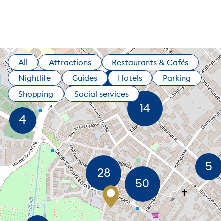
All
Attractions
Restaurants & Cafés
Nightlife
Guides
Hotels
Parking
Shopping
Social services