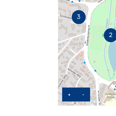
ZOOM IN MAP
ZOOM OUT M
+
-