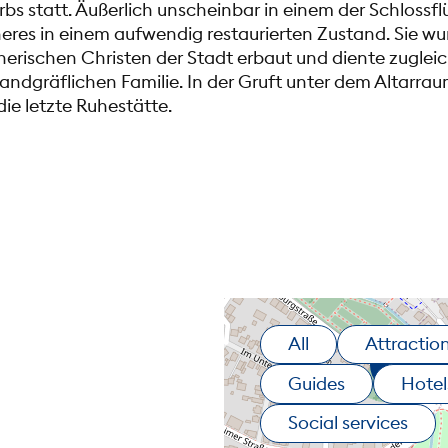
s statt. Äußerlich unscheinbar in einem der Schlossflüg
nneres in einem aufwendig restaurierten Zustand. Sie wu
herischen Christen der Stadt erbaut und diente zugleic
landgräflichen Familie. In der Gruft unter dem Altarra
 die letzte Ruhestätte.
All
Attractio
Guides
Hotel
Social services