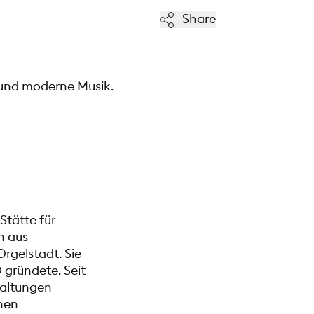
Share
e und moderne Musik.
Stätte für
n aus
rgelstadt. Sie
 gründete. Seit
staltungen
chen