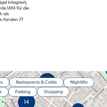
el integriert,
rde 1696 für die
h als
um fanden 77
ns
Restaurants & Cafés
Nightlife
s
Parking
Shopping