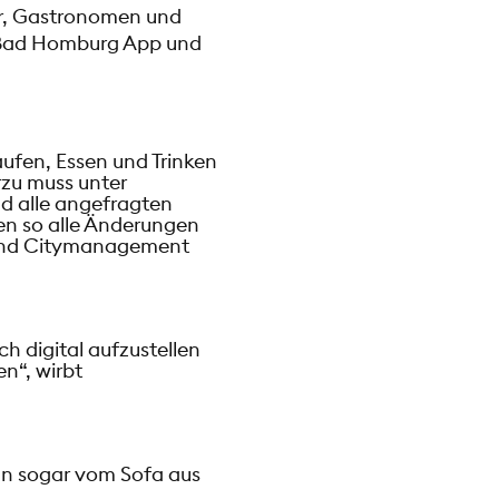
ler, Gastronomen und
r Bad Homburg App und
fen, Essen und Trinken
rzu muss unter
d alle angefragten
n so alle Änderungen
 und Citymanagement
h digital aufzustellen
en“, wirbt
ann sogar vom Sofa aus