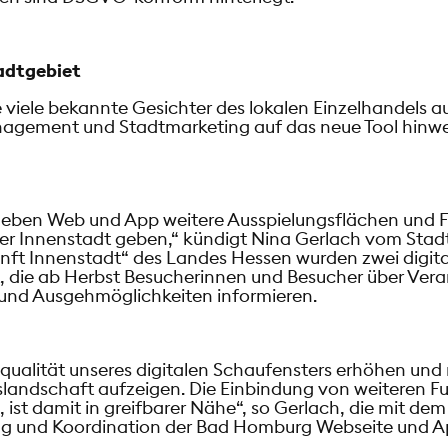
adtgebiet
 viele bekannte Gesichter des lokalen Einzelhandels 
agement und Stadtmarketing auf das neue Tool hinw
 neben Web und App weitere Ausspielungsflächen und F
der Innenstadt geben,“ kündigt Nina Gerlach vom Stad
nft Innenstadt“ des Landes Hessen wurden zwei digital
, die ab Herbst Besucherinnen und Besucher über Vera
 und Ausgehmöglichkeiten informieren.
ualität unseres digitalen Schaufensters erhöhen und m
slandschaft aufzeigen. Die Einbindung von weiteren Fu
, ist damit in greifbarer Nähe“, so Gerlach, die mit d
ung und Koordination der Bad Homburg Webseite und Ap