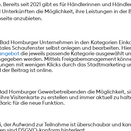
e.
Bereits seit 2021 gibt es für Händlerinnen und Händ
 Unterkünften die Möglichkeit, ihre Leistungen in de
seite anzubieten.
 Bad Homburger Unternehmen in den Kategorien Einkau
itales Schaufenster selbst anlegen und bearbeiten. Hie
angebot
die jeweils passende Kategorie ausgewählt un
gegeben werden. Mittels Freigabemanagement könne
ungen mit wenigen Klicks durch das Stadtmarketing
er Beitrag ist online.
 Bad Homburger Gewerbetreibenden die Möglichkeit, sic
re Visitenkarte zu erstellen und immer aktuell zu halt
aric für die neue Funktion.
rei, der Aufwand zur Teilnahme ist überschaubar und k
ten sind DSGVO-konform hinterlegt.