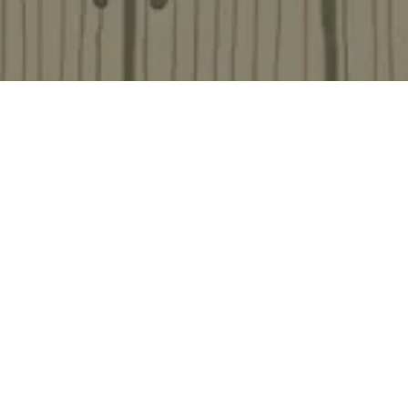
r an einigen Beispielen zeigen. Aufgrund der
enden Werkschau hast du Gelegenheit,
uszuprobieren. Das
aktuelle Programm findest du