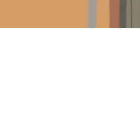
liche
Jugendkulturtreff e-werk
Einblicke
ere Workshops...
chäftigen sich die Teilnehmenden? Dies wollen wir hie
swahl dargestellt. Auch bei der halbjährlich stattfind
 über alles zu informieren oder sogar selbst etwas a