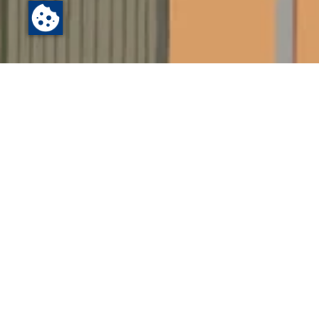
Startseite
Leben
Die Stadt für...
Jugend
Schau mal! Einblicke in uns
Was passiert in einem (Block-)Workshop? Womit bes
Vielzahl unserer Angebote wird nur eine kleine Au
Präsentationen aus den Workshops zu erleben, dich
hier
.