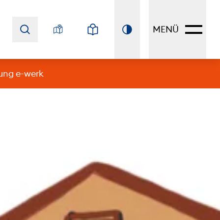
MENÜ
ung e-werk