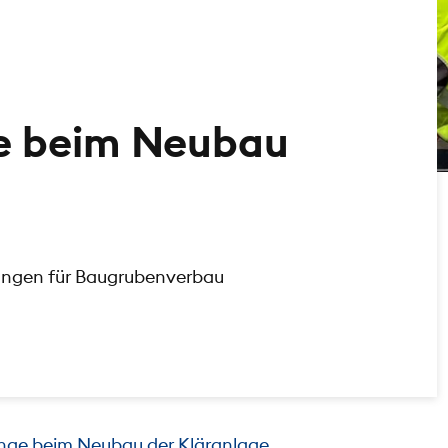
ge beim Neubau
ungen für Baugrubenverbau
inge beim Neubau der Kläranlage