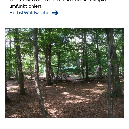
umfunktioniert.
HerbstWaldwoche