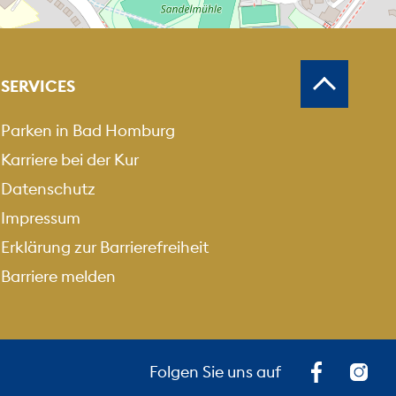
MEN
USZOOMEN
SERVICES
Parken in Bad Homburg
Karriere bei der Kur
Datenschutz
Impressum
Erklärung zur Barrierefreiheit
Barriere melden
Folgen Sie uns auf