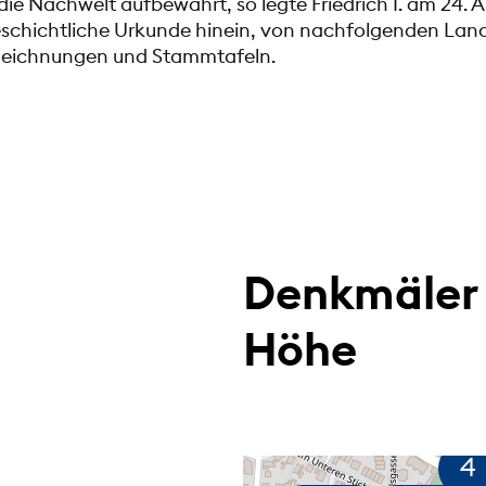
e Nachwelt aufbewahrt, so legte Friedrich I. am 24. Ap
eschichtliche Urkunde hinein, von nachfolgenden Lan
zeichnungen und Stammtafeln.
Denkmäler 
Höhe