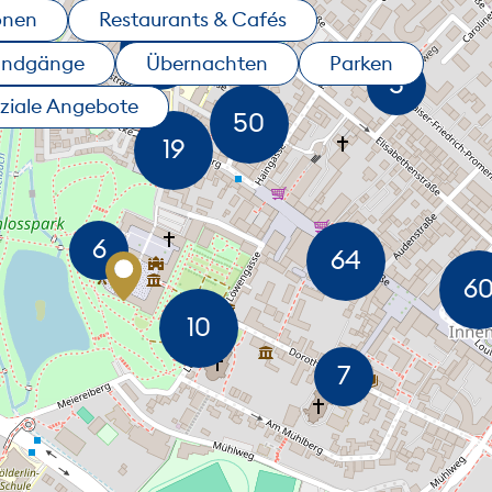
onen
Restaurants & Cafés
undgänge
Übernachten
Parken
ziale Angebote