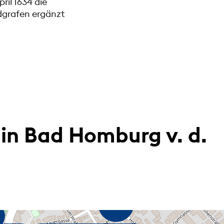
ril 1634 die
dgrafen ergänzt
in Bad Homburg v. d.