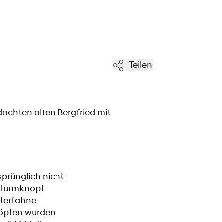
Teilen
dachten alten Bergfried mit
sprünglich nicht
 Turmknopf
tterfahne
nöpfen wurden