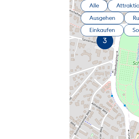
Alle
Attrakti
Ausgehen
R
Einkaufen
So