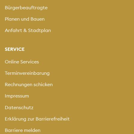
Bürgerbeauftragte
Vorschau
Planen und Bauen
Anfahrt & Stadtplan
Weitere Fotos hochladen
Laden sie Fotos mit maximal 5MB hoch.
SERVICE
Unterstützt werden folgende Typen: "image/jpeg",
Online Services
"image/png".
Terminvereinbarung
Rechnungen schicken
Mit Drag & Drop hinzufügen oder klicken
Impressum
Datenschutz
Erklärung zur Barrierefreiheit
Vorschau
Barriere melden