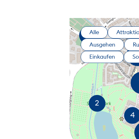
Alle
Attrakti
Ausgehen
R
Einkaufen
So