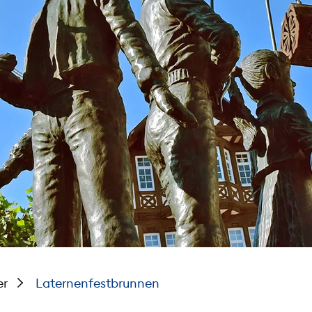
er
Laternenfestbrunnen