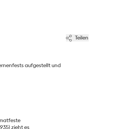
Teilen
rnenfests aufgestellt und
imatfeste
935) zieht es