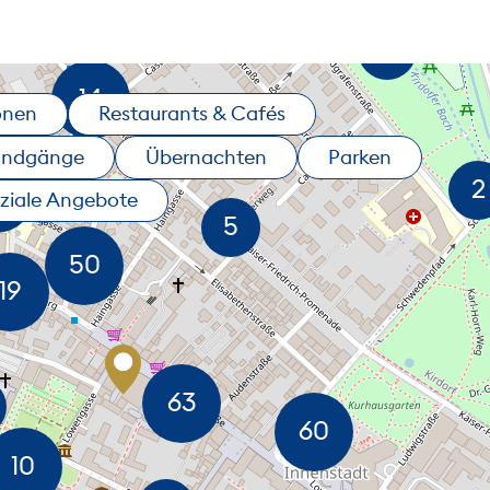
onen
Restaurants & Cafés
undgänge
Übernachten
Parken
ziale Angebote