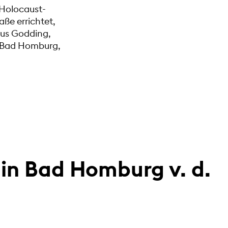
 Holocaust-
aße errichtet,
kus Godding,
S Bad Homburg,
in Bad Homburg v. d.