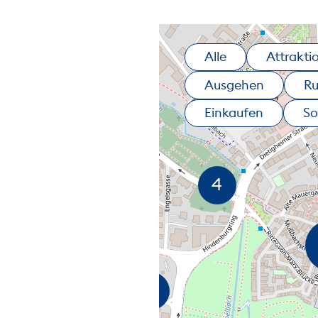
Alle
Attrakti
Ausgehen
R
Einkaufen
So