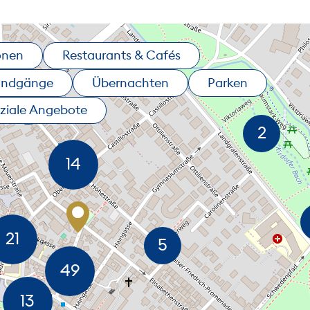
onen
Restaurants & Cafés
undgänge
Übernachten
Parken
ziale Angebote